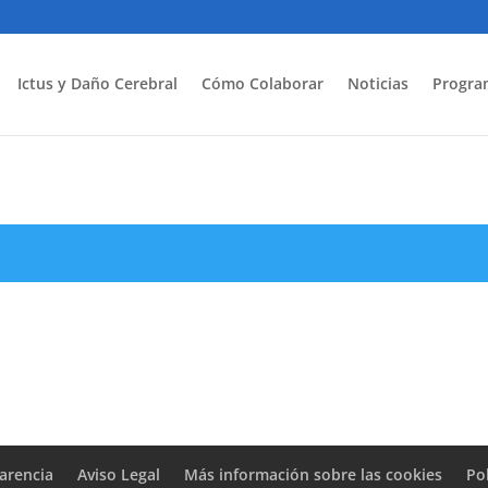
Ictus y Daño Cerebral
Cómo Colaborar
Noticias
Progra
arencia
Aviso Legal
Más información sobre las cookies
Po