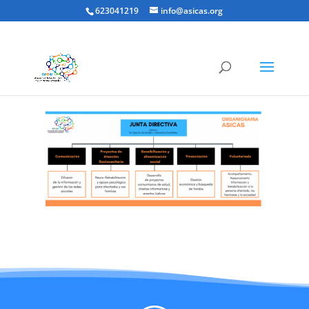
623041219
info@asicas.org