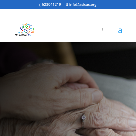
623041219
info@asicas.org