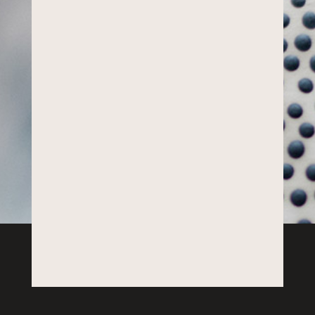
Me siento orgulloso con la
labor que realizo en Asicas,
intento devolver a la sociedad
parte de lo que me ha dado y
busco con ello poner mi
granito de arena para ayudar
a los demás.