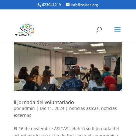
623041219
info@asicas.org
II Jornada del voluntariado
por
admin
|
Dic 11, 2024
|
noticias asicas
,
noticias
externas
El 16 de noviembre ASICAS celebró su II Jornada del
voluntariado con el fin de fortalecer el compromiso