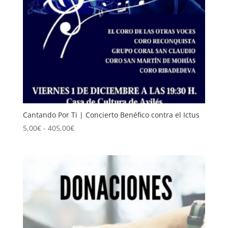
Cantando Por Ti | Concierto Benéfico contra el Ictus
Rango
5,00
€
-
405,00
€
de
precios:
desde
5,00€
hasta
405,00€