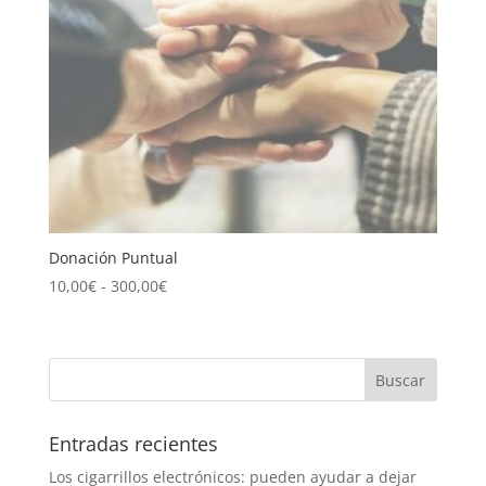
Donación Puntual
Rango
10,00
€
-
300,00
€
de
precios:
desde
10,00€
hasta
300,00€
Entradas recientes
Los cigarrillos electrónicos: pueden ayudar a dejar