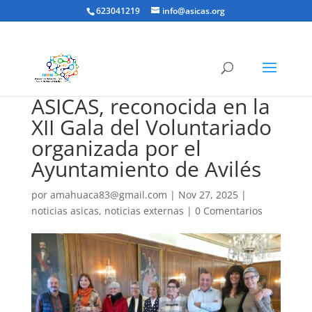
623041219
info@asicas.org
ASICAS, reconocida en la
XII Gala del Voluntariado
organizada por el
Ayuntamiento de Avilés
por
amahuaca83@gmail.com
|
Nov 27, 2025
|
noticias asicas
,
noticias externas
|
0 Comentarios