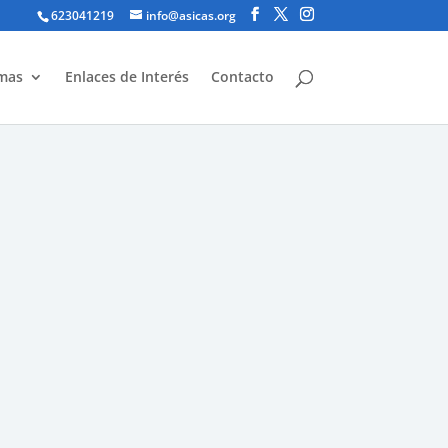
623041219
info@asicas.org
mas
Enlaces de Interés
Contacto